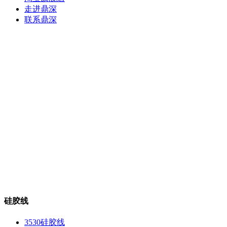
走进鼎深
联系鼎深
硅胶线
3530硅胶线