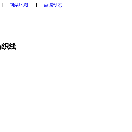
丨
网站地图
丨
鼎深动态
编织线