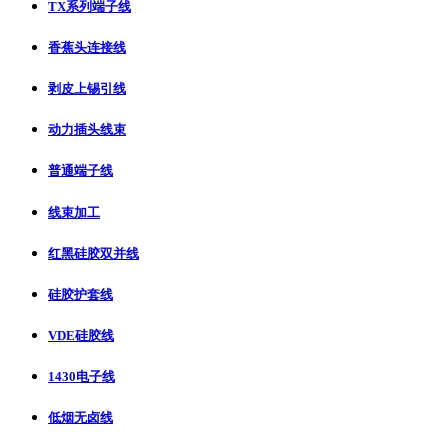
TX系列端子线
香蕉头连接线
剥皮上锡引线
动力插头线束
普通端子线
线束加工
红黑硅胶双并线
硅胶护套线
VDE硅胶线
1430电子线
低烟无卤线