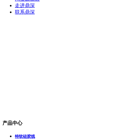
走进鼎深
联系鼎深
产品中心
特软硅胶线