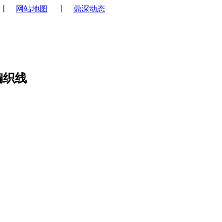
丨
网站地图
丨
鼎深动态
编织线